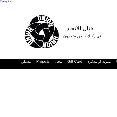
Trustpilot
قتال الاتحاد
في ركنك ، نحن متحدون.
مدونة او مذكرة
Gift Card
محل
Projects
مسكن