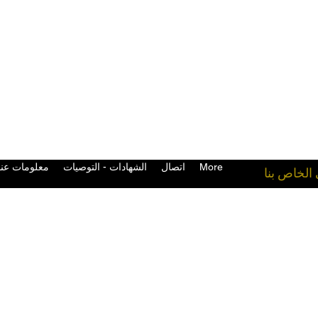
More
اتصال
الشهادات - التوصيات
معلومات عنا
 الخاص بنا
معدات القتال في المملكة المتحدة قفازات الملاكمة التايلاندية