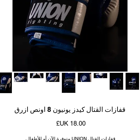
قفازات القتال كيدز يونيون 8 اونص ازرق
السعر
قفازات القتال UNION متوفرة الآن أو للأطفال.