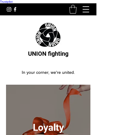
Trustpilot
UNION fighting
In your corner, we're united.
Loyalty