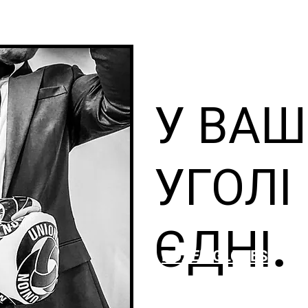
У ВА
УГОЛІ
ЄДНІ.
BOXER GLOVES