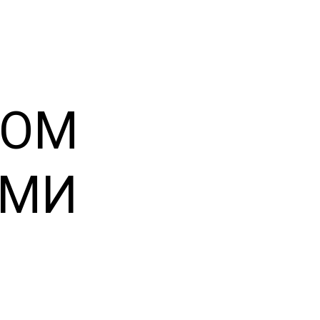
ШОМ
 МИ