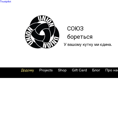
Trustpilot
СОЮЗ
бореться
У вашому кутку ми єдина.
Додому
Projects
Shop
Gift Card
Блог
Про на