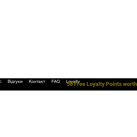
с
Відгуки
Контакт
FAQ
Loyalty
50 Free Loyalty Points worth