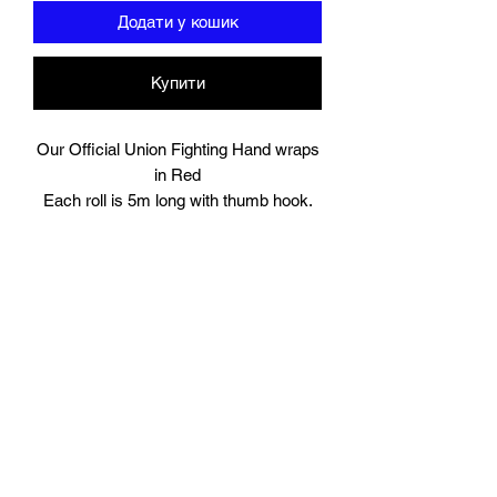
Додати у кошик
Купити
Our Official Union Fighting Hand wraps
in Red
Each roll is 5m long with thumb hook.
Comes in Pairs.