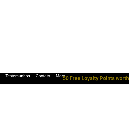
Testemunhos
Contato
More
50 Free Loyalty Points worth