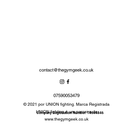
polegar anexado.
Completo com bolsa de armazenamento da marca.
contact@thegymgeek.co.uk
07590053479
© 2021 por UNION fighting. Marca Registrada
UNION fighting é um parceiro de
Company Registration Number: 14644846
www.thegymgeek.co.uk