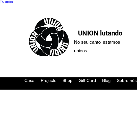
Trustpilot
UNION lutando
No seu canto, estamos
unidos.
Casa
Projects
Shop
Gift Card
Blog
Sobre nós