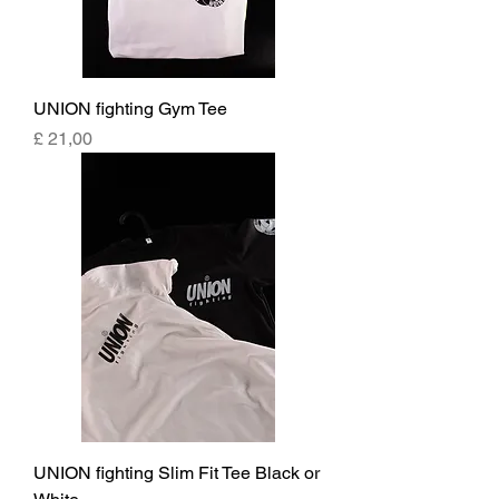
UNION fighting Gym Tee
Preço
£ 21,00
UNION fighting Slim Fit Tee Black or