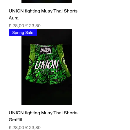
UNION fighting Muay Thai Shorts
Aura
Preço normal
Preço promocional
£ 28,00
£ 23,80
Spring Sale
UNION fighting Muay Thai Shorts
Graffiti
Preço normal
Preço promocional
£ 28,00
£ 23,80