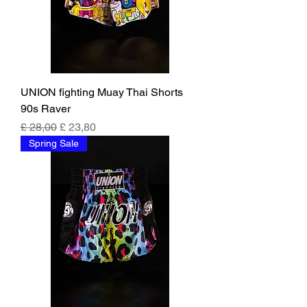
UNION fighting Muay Thai Shorts
90s Raver
Preço normal
Preço promocional
£ 28,00
£ 23,80
Spring Sale