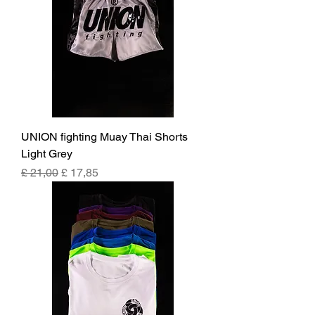
UNION fighting Muay Thai Shorts
Light Grey
Preço normal
Preço promocional
£ 21,00
£ 17,85