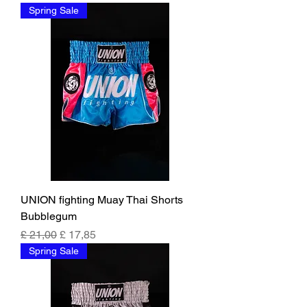
Spring Sale
UNION fighting Muay Thai Shorts
Bubblegum
Preço normal
Preço promocional
£ 21,00
£ 17,85
Spring Sale