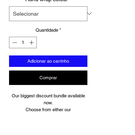
Quantidade
*
Adicionar ao carrinho
Comprar
Our biggest discount bundle available
now.
Choose from either our
Azure Blue full leather gloves (10-14oz)
Slate grey full leather gloves (10-14oz)
UNION big logo full leather gloves (12-