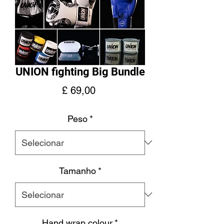
UNION fighting Big Bundle
Preço
£ 69,00
Peso
*
Tamanho
*
Hand wrap colour
*