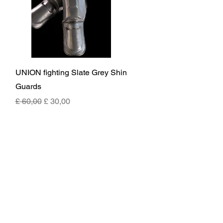
Snel overzicht
UNION fighting Slate Grey Shin
Guards
Normale prijs
Verkoopprijs
£ 60,00
£ 30,00