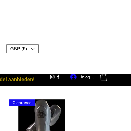
GBP (£)
Inloggen
del aanbieden!
Clearance