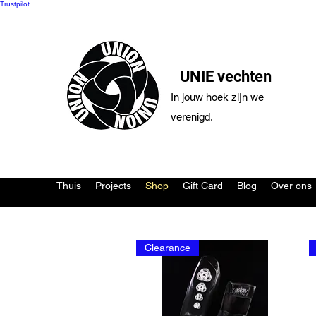
Trustpilot
UNIE vechten
In jouw hoek zijn we
verenigd.
Thuis
Projects
Shop
Gift Card
Blog
Over ons
Clearance