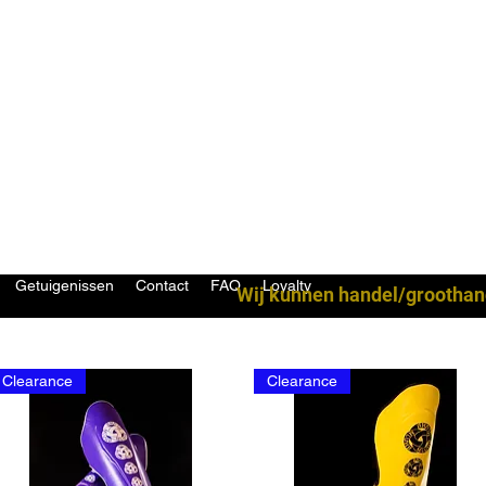
Getuigenissen
Contact
FAQ
Loyalty
Wij kunnen handel/groothan
Clearance
Clearance