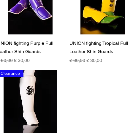
Snel overzicht
Snel overzicht
NION fighting Purple Full
UNION fighting Tropical Full
eather Shin Guards
Leather Shin Guards
ormale prijs
Verkoopprijs
Normale prijs
Verkoopprijs
 60,00
£ 30,00
£ 60,00
£ 30,00
Clearance