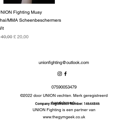
Snel overzicht
NION Fighting Muay
hai/MMA Scheenbeschermers
it
ormale prijs
Verkoopprijs
 40,00
£ 20,00
unionfighting@outlook.com
07590053479
©2022 door UNION vechten. Merk geregistreerd
handelsmerk:
Company Registration Number: 14644846
UNION Fighting is een partner van
www.thegymgeek.co.uk