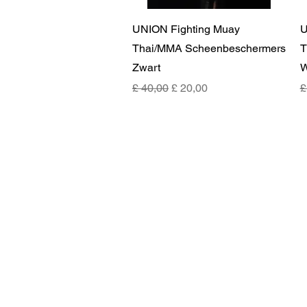
Snel overzicht
UNION Fighting Muay
U
Thai/MMA Scheenbeschermers
T
Zwart
W
Normale prijs
Verkoopprijs
N
£ 40,00
£ 20,00
£