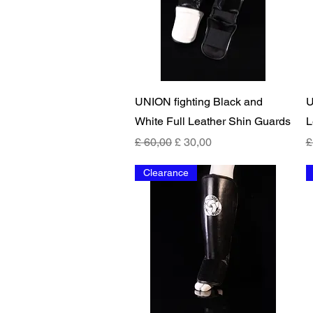
Snel overzicht
UNION fighting Black and
U
White Full Leather Shin Guards
L
Normale prijs
Verkoopprijs
N
£ 60,00
£ 30,00
£
Clearance