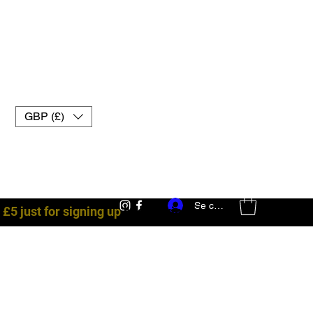
GBP (£)
Se connecter
 £5 just for signing up
best boxing gloves