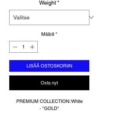
Weight
*
Määrä
*
LISÄÄ OSTOSKORIIN
Osta nyt
PREMIUM COLLECTION: White
- *GOLD*
Designed In London.
Hand made finest Guinean cowhide