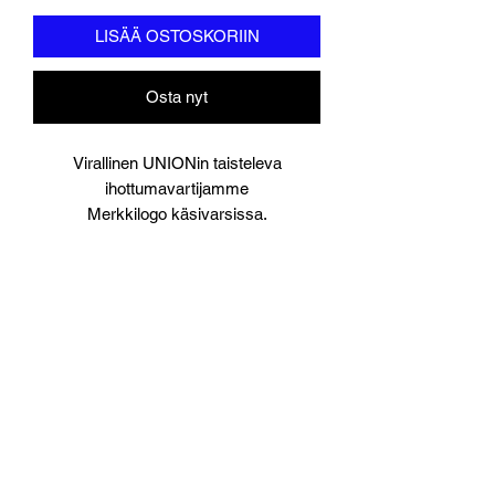
LISÄÄ OSTOSKORIIN
Osta nyt
Virallinen UNIONin taisteleva
ihottumavartijamme
Merkkilogo käsivarsissa.
Saatavilla
Pieni
Keskikokoinen
Suuri
XL