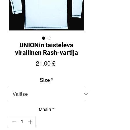
UNIONin taisteleva
virallinen Rash-vartija
Hinta
21,00 £
Size
*
Määrä
*