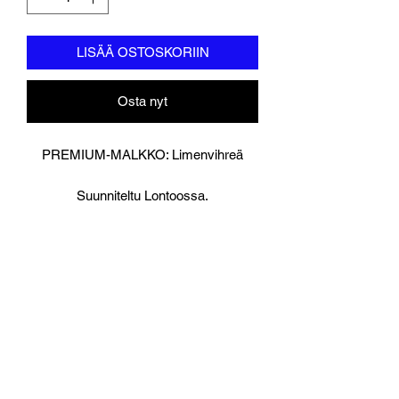
LISÄÄ OSTOSKORIIN
Osta nyt
PREMIUM-MALKKO: Limenvihreä
Suunniteltu Lontoossa.
Muay Thai nyrkkeilyhansikas ja
käsikääreet.
Käsintehty hienoin guinealainen
lehmännahka, jonka paksuus on 8,5
mm lisää kestävyyttä.
Suunniteltu erityisesti sparraukseen ja
raskaisiin laukkutöihin sen tiheän