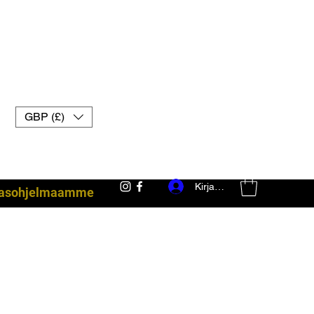
GBP (£)
Kirjaudu
akasohjelmaamme
taisteluvarusteet uk muay thai -hanskat