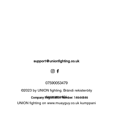
support@unionfighting.co.uk
07590053479
©2023 by UNION fighting. Brändi rekisteröity
tavaramerkki
Company Registration Number: 14644846
UNION fighting on
www.muayguy.co.uk
kumppani