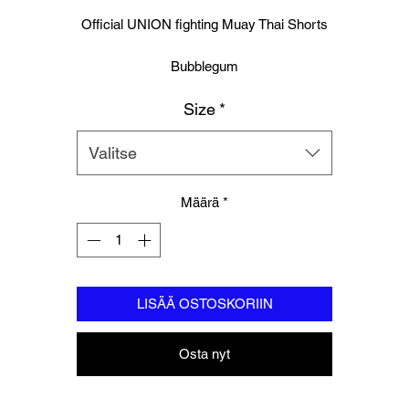
hinta
Official UNION fighting Muay Thai Shorts
Bubblegum
Size
*
Logo to groin area
Mesh panelling to outer thigh area
Valitse
100% Polyester
Määrä
*
Please note these are Thai sizing, Please order a size up from your
regular size.
LISÄÄ OSTOSKORIIN
Osta nyt