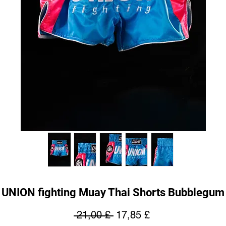
UNION fighting Muay Thai Shorts Bubblegum
Normaali
Alehinta
 21,00 £ 
17,85 £