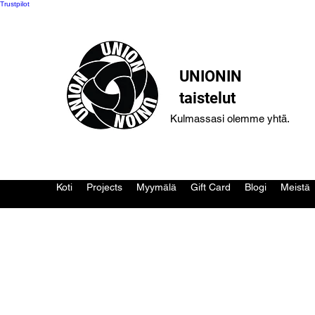
Trustpilot
UNIONIN
taistelut
Kulmassasi olemme yhtä.
Koti
Projects
Myymälä
Gift Card
Blogi
Meistä