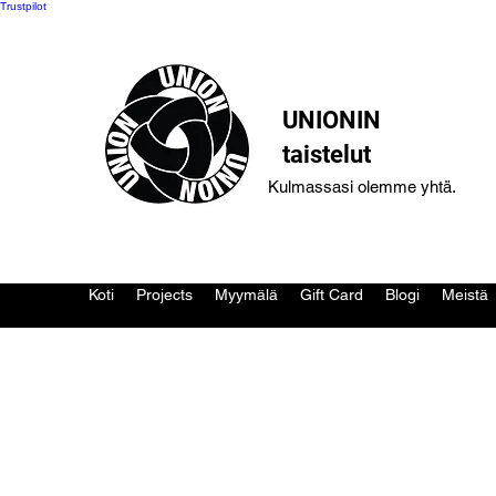
Trustpilot
UNIONIN
taistelut
Kulmassasi olemme yhtä.
Koti
Projects
Myymälä
Gift Card
Blogi
Meistä