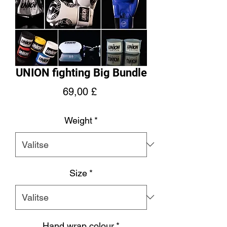
UNION fighting Big Bundle
Hinta
69,00 £
Weight
*
Size
*
Hand wrap colour
*