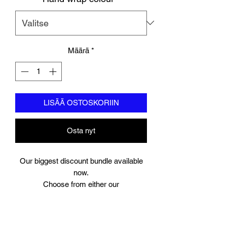
Määrä
*
LISÄÄ OSTOSKORIIN
Osta nyt
Our biggest discount bundle available
now.
Choose from either our
Azure Blue full leather gloves (10-14oz)
Slate grey full leather gloves (10-14oz)
UNION big logo full leather gloves (12-