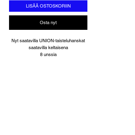
LISÄÄ OSTOSKORIIN
Osta nyt
Nyt saatavilla UNION-taisteluhanskat
saatavilla keltaisena
8 unssia
Keinonahka
Sopii harjoitteluun ja sparraukseen
Merkitty UNION taistelulaukku