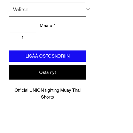
Määrä
*
LISÄÄ OSTOSKORIIN
Osta nyt
Official UNION fighting Muay Thai
Shorts
Graffiti Green
Logo to groin area