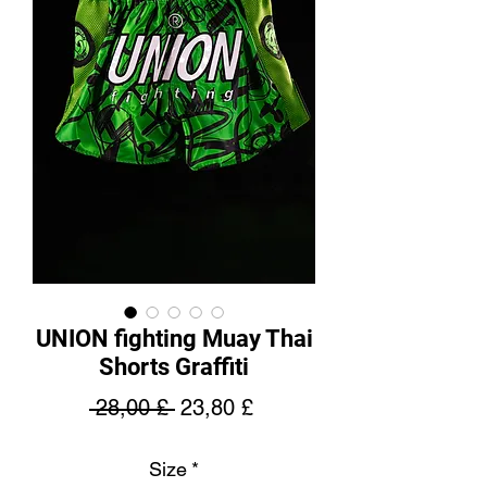
UNION fighting Muay Thai
Shorts Graffiti
Normaali
Alehinta
 28,00 £ 
23,80 £
hinta
Size
*