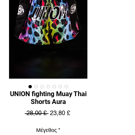
UNION fighting Muay Thai
Shorts Aura
Κανονική
Τιμή
 28,00 £ 
23,80 £
τιμή
Έκπτωσης
Μέγεθος
*