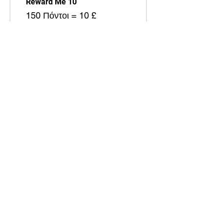
Reward Me 10
150 Πόντοι = 10 £
έκπτωση το είδος με τη
χαμηλότερη τιμή στο
καλάθι
Reward Me 15
200 Πόντοι = 15 £
έκπτωση το είδος με τη
χαμηλότερη τιμή στο
καλάθι
Reward me 20
250 Πόντοι = 20 £
έκπτωση το είδος με τη
χαμηλότερη τιμή στο
καλάθι