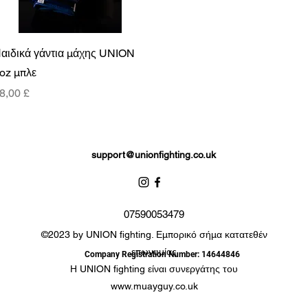
Γρήγορη προβολή
αιδικά γάντια μάχης UNION
oz μπλε
ιμή
8,00 £
support@unionfighting.co.uk
07590053479
©2023 by UNION fighting. Εμπορικό σήμα κατατεθέν
επωνυμίας
Company Registration Number: 14644846
Η UNION fighting είναι συνεργάτης του
www.muayguy.co.uk