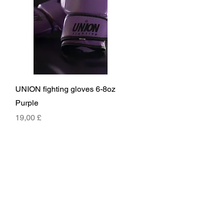
Γρήγορη προβολή
UNION fighting gloves 6-8oz
Purple
Τιμή
19,00 £