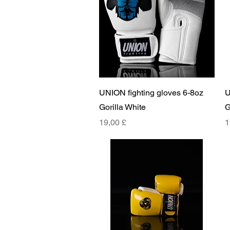
Γρήγορη προβολή
UNION fighting gloves 6-8oz
U
Gorilla White
G
Τιμή
Τ
19,00 £
1