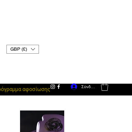
GBP (£)
Σύνδεση
ρόγραμμα αφοσίωσης
εξοπλισμός μάχης uk γάντια muay thai