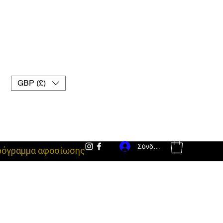
GBP (£)
Σύνδεση
ρόγραμμα αφοσίωσης
εξοπλισμός μάχης uk γάντια muay thai