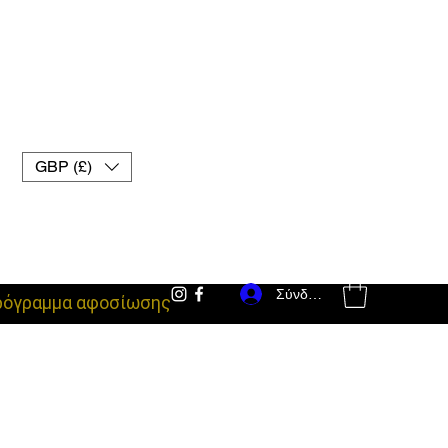
GBP (£)
Σύνδεση
ρόγραμμα αφοσίωσης
εξοπλισμός μάχης uk γάντια muay thai