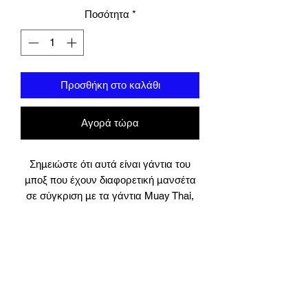
Ποσότητα
*
Προσθήκη στο καλάθι
Αγορά τώρα
Σημειώστε ότι αυτά είναι γάντια του
μποξ που έχουν διαφορετική μανσέτα
σε σύγκριση με τα γάντια Muay Thai,
έχουμε Muay ThaiGloves στο ίδιο στυλ
διαθέσιμα στην κατηγορία Muay Thai
Σχεδιασμένο στη Βόρεια Ταϊλάνδη υπό
τον έλεγχο του Muay Thai και των
πρωταθλητών της πυγμαχίας. Η Union
Muay Thai έθεσε το σημείο αναφοράς