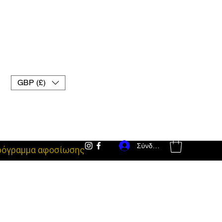
GBP (£)
Σύνδεση
ρόγραμμα αφοσίωσης
εξοπλισμός μάχης uk γάντια muay thai