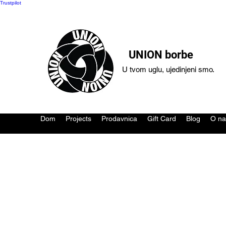
Trustpilot
UNION borbe
U tvom uglu, ujedinjeni smo.
Dom
Projects
Prodavnica
Gift Card
Blog
O n