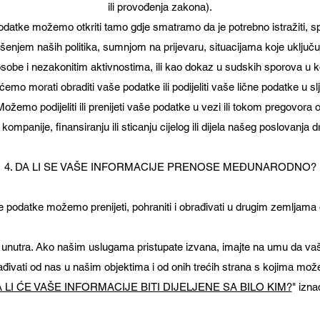
ili provođenja zakona).
podatke možemo otkriti tamo gdje smatramo da je potrebno istražiti, spri
šenjem naših politika, sumnjom na prijevaru, situacijama koje uključuj
 osobe i nezakonitim aktivnostima, ili kao dokaz u sudskih sporova u 
emo morati obraditi vaše podatke ili podijeliti vaše lične podatke u s
 Možemo podijeliti ili prenijeti vaše podatke u vezi ili tokom pregovora
kompanije, finansiranju ili sticanju cijelog ili dijela našeg poslovanja 
4. DA LI SE VAŠE INFORMACIJE PRENOSE MEĐUNARODNO?
 podatke možemo prenijeti, pohraniti i obrađivati u drugim zemljama
e unutra. Ako našim uslugama pristupate izvana, imajte na umu da v
brađivati od nas u našim objektima i od onih trećih strana s kojima mož
 LI ĆE VAŠE INFORMACIJE BITI DIJELJENE SA BILO KIM?
" izna