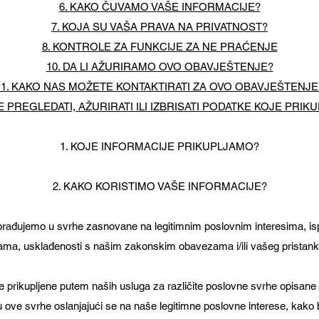
6. KAKO ČUVAMO VAŠE INFORMACIJE?
7. KOJA SU VAŠA PRAVA NA PRIVATNOST?
8. KONTROLE ZA FUNKCIJE ZA NE PRAĆENJE
10. DA LI AŽURIRAMO OVO OBAVJEŠTENJE?
11. KAKO NAS MOŽETE KONTAKTIRATI ZA OVO OBAVJEŠTENJE
 PREGLEDATI, AŽURIRATI ILI IZBRISATI PODATKE KOJE PRI
1. KOJE INFORMACIJE PRIKUPLJAMO?
2. KAKO KORISTIMO VAŠE INFORMACIJE?
brađujemo u svrhe zasnovane na legitimnim poslovnim interesima, is
ama, usklađenosti s našim zakonskim obavezama i/ili vašeg pristank
e prikupljene putem naših usluga za različite poslovne svrhe opisane
ve svrhe oslanjajući se na naše legitimne poslovne interese, kako bism