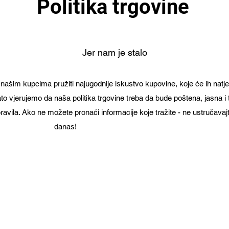
Politika trgovine
Muay thai Muay thai Muay tha
Jer nam je stalo
 našim kupcima pružiti najugodnije iskustvo kupovine, koje će ih natje
ato vjerujemo da naša politika trgovine treba da bude poštena, jasna i
pravila. Ako ne možete pronaći informacije koje tražite - ne ustručavaj
danas!
Muay Thai Muay Thai Muay Thai Muay thai Muay thai Muay thai Muay thai