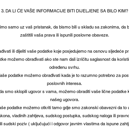
3. DA LI ĆE VAŠE INFORMACIJE BITI DIJELJENE SA BILO KIM?
elimo samo uz vaš pristanak, da bismo bili u skladu sa zakonima, da 
zaštitili vaša prava ili ispunili poslovne obaveze.
vati ili dijeliti vaše podatke koje posjedujemo na osnovu sljedeće 
tke možemo obrađivati ako ste nam dali izričitu saglasnost da korist
određenu svrhu.
: Vaše podatke možemo obrađivati kada je to razumno potrebno za post
poslovnih interesa.
da smo sklopili ugovor s vama, možemo obraditi vaše lične podatke k
našeg ugovora.
še podatke možemo otkriti tamo gdje smo zakonski obavezni da to 
kona, vladinih zahtjeva, sudskog postupka, sudskog naloga ili pravn
li sudski poziv ( uključujući i odgovor javnim vlastima da ispune zaht