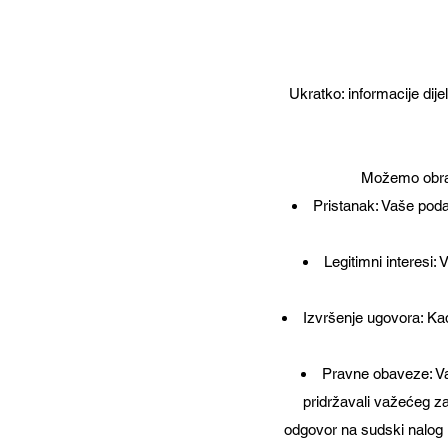
Ukratko: informacije dij
Možemo obrađi
Pristanak: Vaše poda
Legitimni interesi
Izvršenje ugovora: Ka
Pravne obaveze: Va
pridržavali važećeg za
odgovor na sudski nalog i