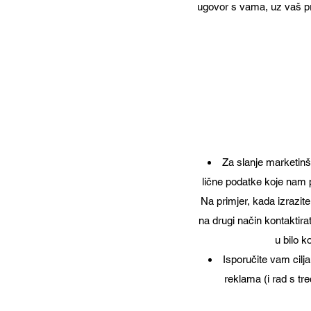
ugovor s vama, uz vaš pr
Za slanje marketinšk
lične podatke koje nam 
Na primjer, kada izrazite
na drugi način kontaktira
u bilo k
Isporučite vam cilj
reklama (i rad s tre