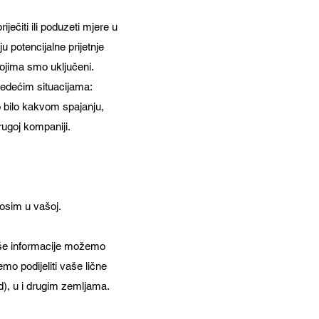
ječiti ili poduzeti mjere u
u potencijalne prijetnje
kojima smo uključeni.
ljedećim situacijama:
 o bilo kakvom spajanju,
drugoj kompaniji.
 osim u vašoj.
aše informacije možemo
emo podijeliti vaše lične
d), u i drugim zemljama.