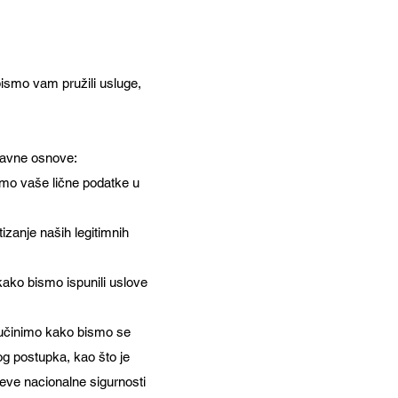
bismo vam pružili usluge,
pravne osnove:
imo vaše lične podatke u
izanje naših legitimnih
ako bismo ispunili uslove
učinimo kako bismo se
og postupka, kao što je
jeve nacionalne sigurnosti