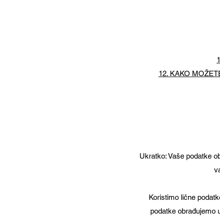
12. KAKO MOŽETE
Ukratko: Vaše podatke o
v
Koristimo lične podatk
podatke obrađujemo u o