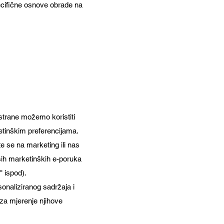
ecifične osnove obrade na
 strane možemo koristiti
etinškim preferencijama.
te se na marketing ili nas
aših marketinških e-poruka
" ispod).
onaliziranog sadržaja i
i za mjerenje njihove