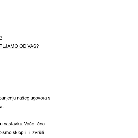
?
KUPLJAMO OD VAS?
punjenju našeg ugovora s
a.
 u nastavku. Vaše lične
o sklopili ili izvršili