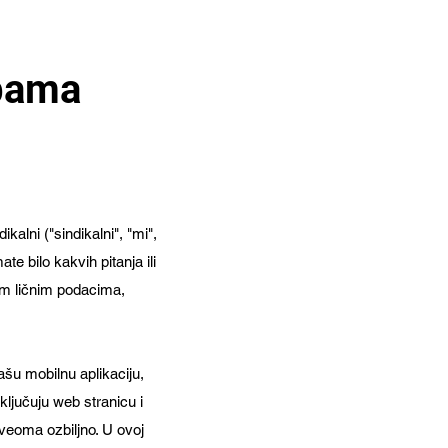
rbama
kalni ("sindikalni", "mi",
e bilo kakvih pitanja ili
im ličnim podacima,
našu mobilnu aplikaciju,
uključuju web stranicu i
veoma ozbiljno. U ovoj