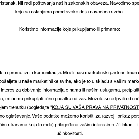
istanak, i/ili radi poštovanja naših zakonskih obaveza. Navodimo sp
koje se oslanjamo pored svake dolje navedene svrhe.
Koristimo informacije koje prikupljamo ili primamo:
ih i promotivnih komunikacija. Mi i/ili naši marketinški partneri treće
pošaljete u naše marketinške svrhe, ako je to u skladu s vašim mark
 interes za dobivanje informacija o nama ili našim uslugama, pretplati
te, mi ćemo prikupljati lične podatke od vas. Možete se odjaviti od n
ojem trenutku (pogledajte "
KOJA SU VAŠA PRAVA NA PRIVATNOST
ano oglašavanje. Vaše podatke možemo koristiti za razvoj i prikaz pers
ćim stranama koje to rade) prilagođene vašim interesima i/ili lokaciji 
učinkovitosti.