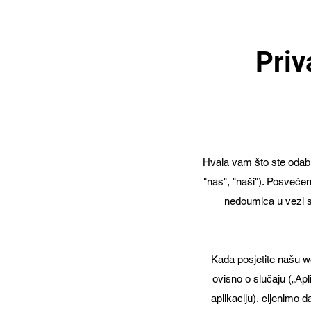
Priv
Hvala vam što ste odabral
"nas", "naši"). Posvećen
nedoumica u vezi s
Kada posjetite našu w
ovisno o slučaju („Apli
aplikaciju), cijenimo