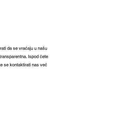
i najbolje boksačke rukavice
rati da se vraćaju u našu
 transparentna. Ispod ćete
te se kontaktirati nas već