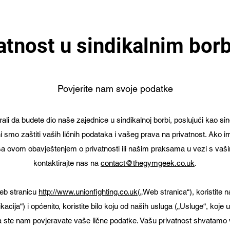
atnost u sindikalnim bo
Povjerite nam svoje podatke
i da budete dio naše zajednice u sindikalnoj borbi, poslujući kao sindi
i smo zaštiti vaših ličnih podataka i vašeg prava na privatnost. Ako imat
a ovom obavještenjem o privatnosti ili našim praksama u vezi s vaš
kontaktirajte nas na
contact@thegymgeek.co.uk
.
eb stranicu
http://www.unionfighting.co.uk
(„Web stranica“), koristite 
kacija“) i općenito, koristite bilo koju od naših usluga („Usluge“, koje 
 da ste nam povjeravate vaše lične podatke. Vašu privatnost shvatamo 