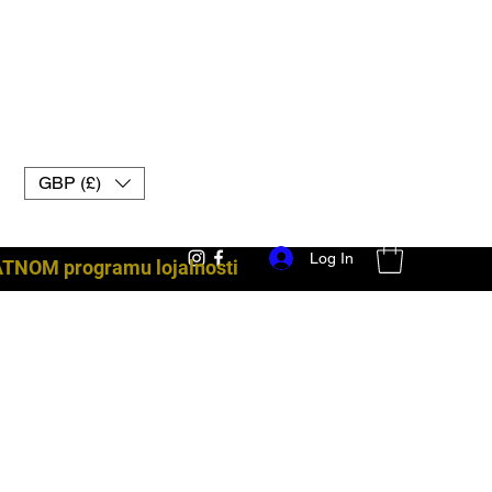
GBP (£)
Log In
ATNOM programu lojalnosti
borbena oprema uk muay thai rukavice