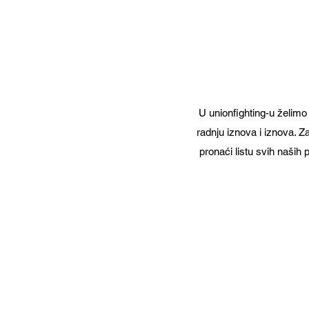
U unionfighting-u želimo
radnju iznova i iznova. Z
pronaći listu svih naših 