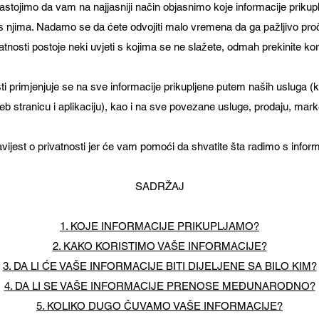
 nastojimo da vam na najjasniji način objasnimo koje informacije prikupl
s njima. Nadamo se da ćete odvojiti malo vremena da ga pažljivo proči
vatnosti postoje neki uvjeti s kojima se ne slažete, odmah prekinite ko
ti primjenjuje se na sve informacije prikupljene putem naših usluga (k
b stranicu i aplikaciju), kao i na sve povezane usluge, prodaju, marke
bavijest o privatnosti jer će vam pomoći da shvatite šta radimo s infor
SADRŽAJ
1. KOJE INFORMACIJE PRIKUPLJAMO?
2. KAKO KORISTIMO VAŠE INFORMACIJE?
3. DA LI ĆE VAŠE INFORMACIJE BITI DIJELJENE SA BILO KIM?
4. DA LI SE VAŠE INFORMACIJE PRENOSE MEĐUNARODNO?
5. KOLIKO DUGO ČUVAMO VAŠE INFORMACIJE?