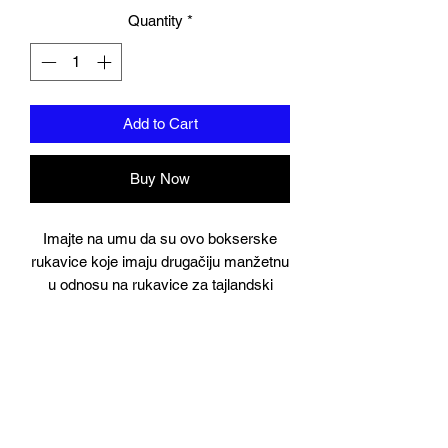
Quantity
*
Add to Cart
Buy Now
Imajte na umu da su ovo bokserske
rukavice koje imaju drugačiju manžetnu
u odnosu na rukavice za tajlandski
muay, imamo rukavice za tajlandski
muay u istom stilu dostupne u kategoriji
Muay Thai
Dizajniran u sjevernom Tajlandu pod
nadzorom Muay Thai i bokserskih
šampiona. Union Muay Thai je postavio