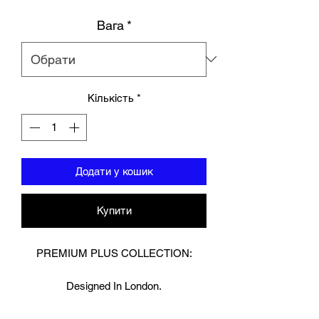
Вага
*
Кількість
*
Додати у кошик
Купити
PREMIUM PLUS COLLECTION:
Designed In London.
Hand made finest Guinean cowhide