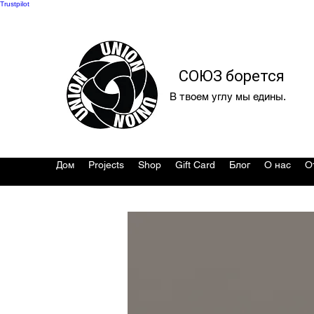
Trustpilot
СОЮЗ борется
В твоем углу мы едины.
Дом
Projects
Shop
Gift Card
Блог
О нас
О