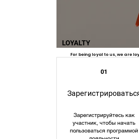
LOYALTY
BEST BOXING GLOVES
For being loyal to us, we are l
boxing glove
best boxing glovesbest boxing glovess
01
Зарегистрироватьс
Зарегистрируйтесь как
участник, чтобы начать
пользоваться программой
лояльности