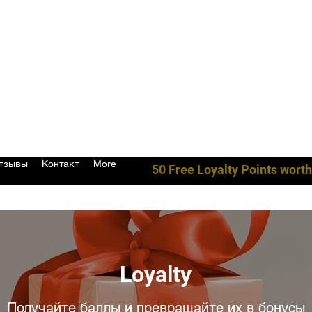
тзывы
Контакт
More
50 Free Loyalty Points worth
Loyalty
Получайте баллы и превращайте их в бонусы