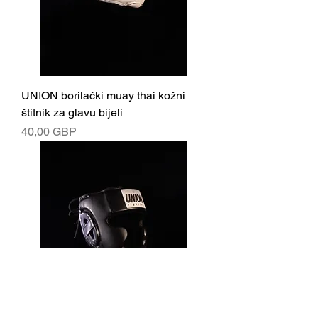
UNION borilački muay thai kožni
štitnik za glavu bijeli
Cijena
40,00 GBP