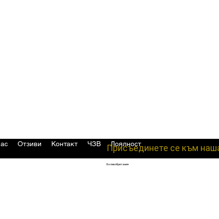
нас
Отзиви
Контакт
ЧЗВ
Лоялност
Присъединете се към наш
Великобритания