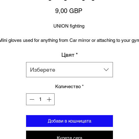
Цена
9,00 GBP
UNION fighting
Mini gloves used for anything from Car mirror or attaching to your gy
bag.
Цвят
*
Изберете
Количество
*
Добави в кошницата
Купете сега