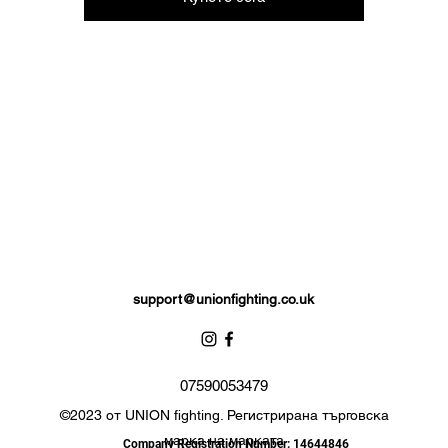
support@unionfighting.co.uk
07590053479
©2023 от UNION fighting. Регистрирана търговска
марка на марката
Company Registration Number: 14644846