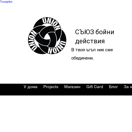
Trustpilot
СЪЮЗ бойни
действия
В твоя ъгъл ние сме
обединени.
У дома
Projects
Магазин
Gift Card
Блог
За 