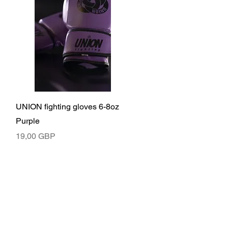
Бърз преглед
UNION fighting gloves 6-8oz
Purple
Цена
19,00 GBP