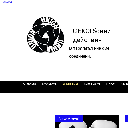
Trustpilot
СЪЮЗ бойни
действия
В твоя ъгъл ние сме
обединени.
У дома
Projects
Магазин
Gift Card
Блог
За 
New Arrival