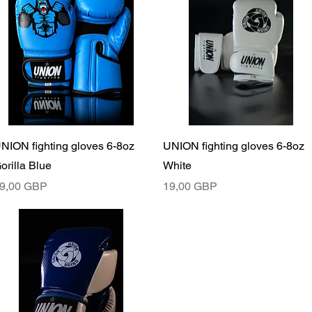
Бърз преглед
Бърз преглед
NION fighting gloves 6-8oz
UNION fighting gloves 6-8oz
orilla Blue
White
ена
Цена
9,00 GBP
19,00 GBP