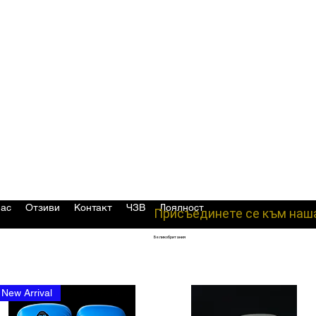
нас
Отзиви
Контакт
ЧЗВ
Лоялност
Присъединете се към наш
Великобритания
New Arrival