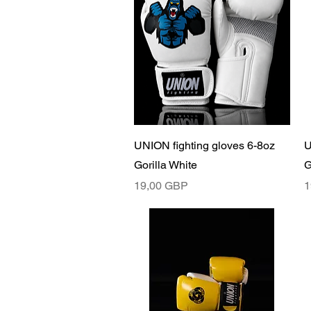
Бърз преглед
UNION fighting gloves 6-8oz
U
Gorilla White
G
Цена
Ц
19,00 GBP
1