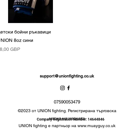
Бърз преглед
етски бойни ръкавици
NION 8oz сини
ена
8,00 GBP
support@unionfighting.co.uk
07590053479
©2023 от UNION fighting. Регистрирана търговска
марка на марката
Company Registration Number: 14644846
UNION fighting е партньор на
www.muayguy.co.uk