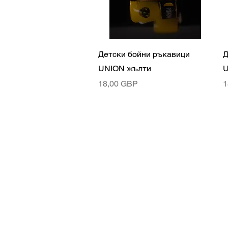
Бърз преглед
Детски бойни ръкавици
Д
UNION жълти
U
Цена
Ц
18,00 GBP
1