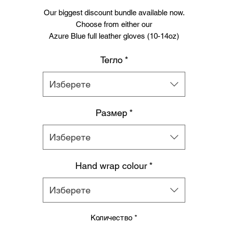
Our biggest discount bundle available now.
Choose from either our
Azure Blue full leather gloves (10-14oz)
Slate grey full leather gloves (10-14oz)
Тегло
*
UNION big logo full leather gloves (12-14oz)
And
Either our
Изберете
Black and white Thai shorts or
Black and white multi logo shorts
Размер
*
And
Choice of hand wrap colour
Изберете
And UNION fighting Mouthguard and case.
Remember to size up one on shorts from your regular size.
Hand wrap colour
*
Изберете
Количество
*