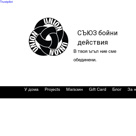
Trustpilot
СЪЮЗ бойни
действия
В твоя ъгъл ние сме
обединени.
У дома
Projects
Магазин
Gift Card
Блог
За 