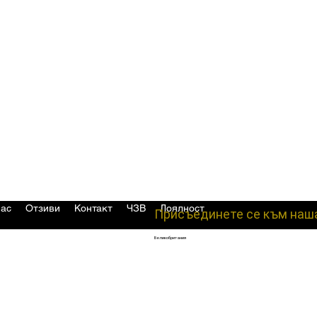
нас
Отзиви
Контакт
ЧЗВ
Лоялност
Присъединете се към наш
Великобритания