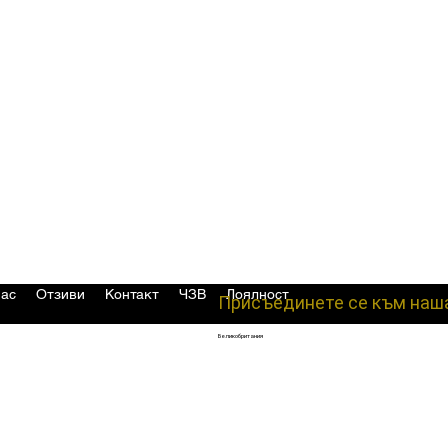
нас
Отзиви
Контакт
ЧЗВ
Лоялност
Присъединете се към наш
Великобритания