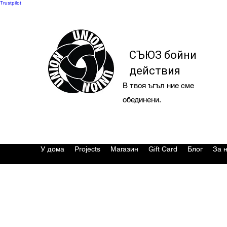
Trustpilot
СЪЮЗ бойни
действия
В твоя ъгъл ние сме
обединени.
У дома
Projects
Магазин
Gift Card
Блог
За 