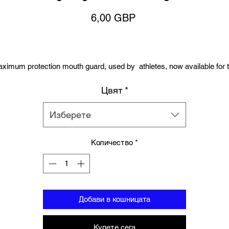
Цена
6,00 GBP
ximum protection mouth guard, used by athletes, now available for 
first time online!
Цвят
*
Offers the maximum protection and comfort unlike anything on th
market today.
Изберете
Use for any sport that may compromise your teeth: Boxing, Rugby
MMA, Hockey, Muay Thai, Jiu Jitsu (the list is endless).
Количество
*
Custom designed self moulding materials engineered by Thegymge
and Union Fighting
Engineered dual layer.
How to Use
Добави в кошницата
Place Mouth Guard in boiling water.
Submerge for up to one minute until Guard is supple.
Купете сега