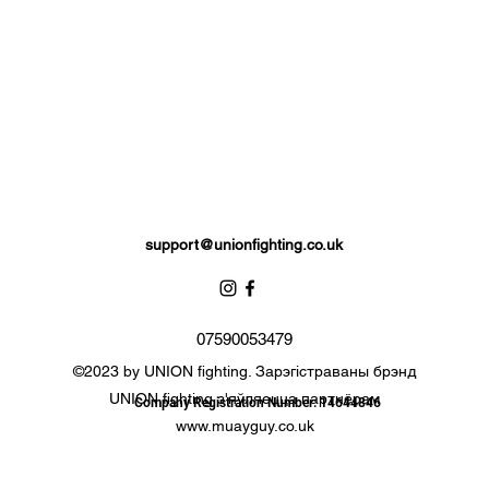
support@unionfighting.co.uk
07590053479
©2023 by UNION fighting. Зарэгістраваны брэнд
UNION fighting з'яўляецца партнёрам
Company Registration Number: 14644846
www.muayguy.co.uk