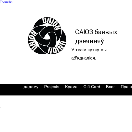
Trustpilot
САЮЗ баявых
дзеянняў
У тваім кутку мы
аб'ядналіся.
дадому
Projects
Крама
Gift Card
Блог
Пра н