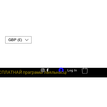
GBP (£)
Log In
СПЛАТНАЙ праграмы лаяльнасці
баявое абсталяванне пальчаткі для муай-тай