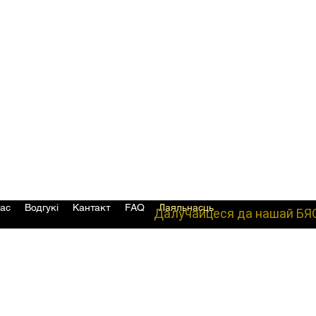
ас
Водгукі
Кантакт
FAQ
Лаяльнасць
Далучайцеся да нашай БЯ