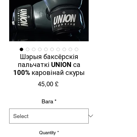
Шэрыя баксёрскія
пальчаткі UNION са
100% каровінай скуры
Price
45,00 £
Вага
*
Quantity
*