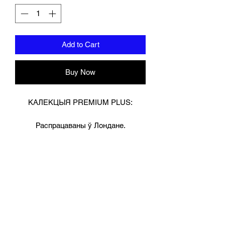
Add to Cart
Buy Now
КАЛЕКЦЫЯ PREMIUM PLUS:
Распрацаваны ў Лондане.
Найлепшая гвінейская каровіная
скура ручной працы таўшчынёй 8,5
мм для дадатковай трываласці.
Спецыяльна распрацаваны для
спарынгаў і працы з цяжкімі мяшкамі
з-за яго шматслаёвай пены высокай