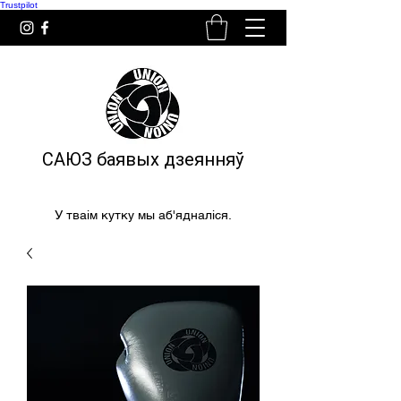
Trustpilot
САЮЗ баявых дзеянняў
У тваім кутку мы аб'ядналіся.