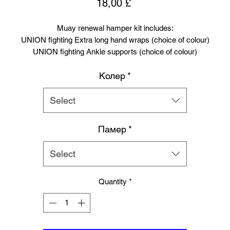
Price
18,00 £
Muay renewal hamper kit includes:
UNION fighting Extra long hand wraps (choice of colour)
UNION fighting Ankle supports (choice of colour)
Branded black and white mouthguard with case
Колер
*
Free UK delivery
Select
Памер
*
Select
Quantity
*