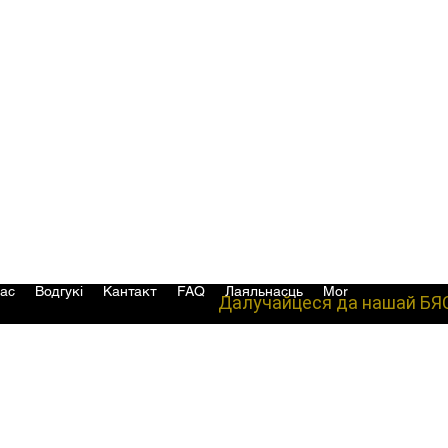
ас
Водгукі
Кантакт
FAQ
Лаяльнасць
More
Далучайцеся да нашай БЯ