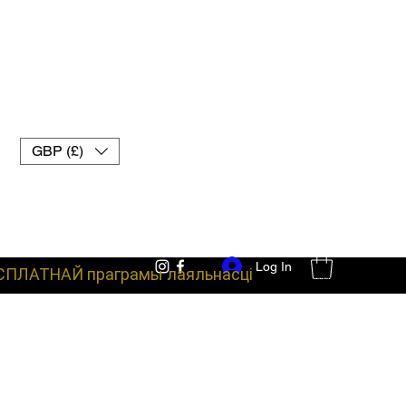
GBP (£)
Log In
СПЛАТНАЙ праграмы лаяльнасці
баявое абсталяванне пальчаткі для муай-тай