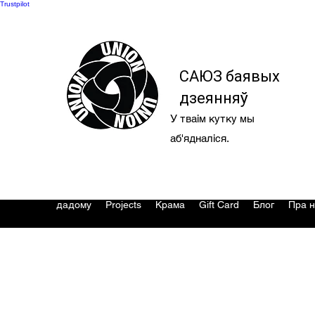
Trustpilot
САЮЗ баявых
дзеянняў
У тваім кутку мы
аб'ядналіся.
дадому
Projects
Крама
Gift Card
Блог
Пра н