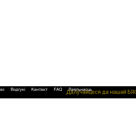
ас
Водгукі
Кантакт
FAQ
Лаяльнасць
Далучайцеся да нашай БЯ