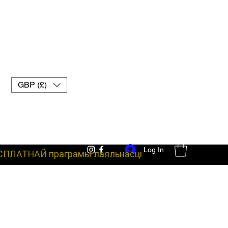
GBP (£)
Log In
СПЛАТНАЙ праграмы лаяльнасці
баявое абсталяванне пальчаткі для муай-тай