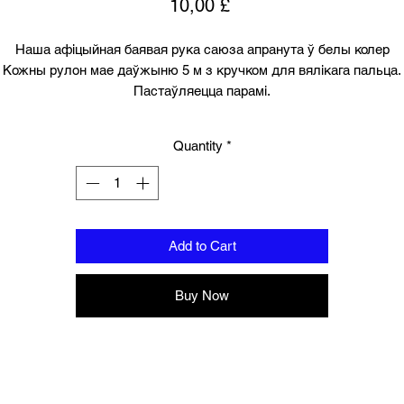
Price
10,00 £
Наша афіцыйная баявая рука саюза апранута ў белы колер
Кожны рулон мае даўжыню 5 м з кручком для вялікага пальца.
Пастаўляецца парамі.
Quantity
*
Add to Cart
Buy Now