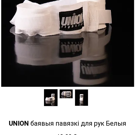
UNION баявыя павязкі для рук Белыя