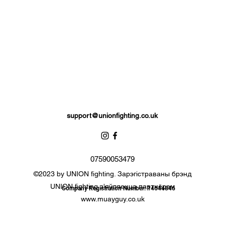
support@unionfighting.co.uk
07590053479
©2023 by UNION fighting. Зарэгістраваны брэнд
UNION fighting з'яўляецца партнёрам
Company Registration Number: 14644846
www.muayguy.co.uk