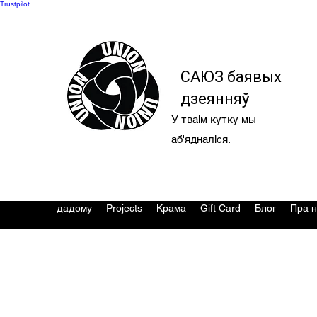
Trustpilot
САЮЗ баявых
дзеянняў
У тваім кутку мы
аб'ядналіся.
дадому
Projects
Крама
Gift Card
Блог
Пра н