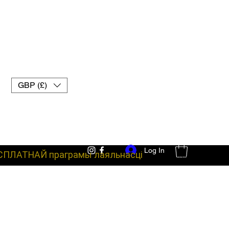
GBP (£)
Log In
СПЛАТНАЙ праграмы лаяльнасці
баявое абсталяванне пальчаткі для муай-тай