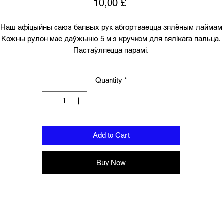
Price
10,00 £
Наш афіцыйны саюз баявых рук абгортваецца зялёным лаймам
Кожны рулон мае даўжыню 5 м з кручком для вялікага пальца.
Пастаўляецца парамі.
Quantity
*
Add to Cart
Buy Now