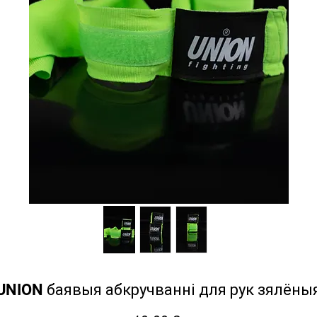
UNION баявыя абкручванні для рук зялёны