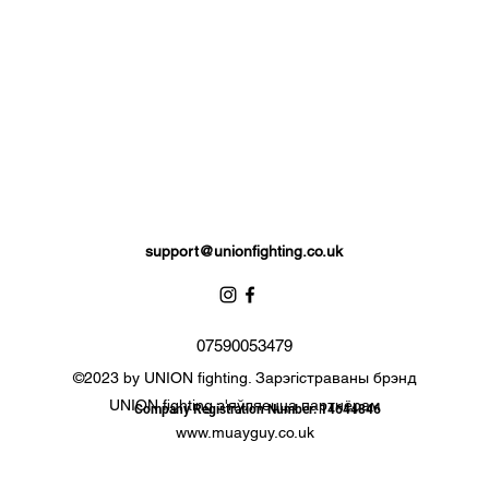
support@unionfighting.co.uk
07590053479
©2023 by UNION fighting. Зарэгістраваны брэнд
UNION fighting з'яўляецца партнёрам
Company Registration Number: 14644846
www.muayguy.co.uk