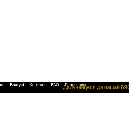
ас
Водгукі
Кантакт
FAQ
Лаяльнасць
Далучайцеся да нашай БЯ