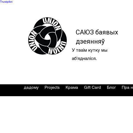
Trustpilot
САЮЗ баявых
дзеянняў
У тваім кутку мы
аб'ядналіся.
дадому
Projects
Крама
Gift Card
Блог
Пра н