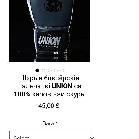
Шэрыя баксёрскія
пальчаткі UNION са
100% каровінай скуры
Price
45,00 £
Вага
*