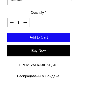
Quantity
*
Add to Cart
Buy Now
ПРЕМІУМ КАЛЕКЦЫЯ:
Распрацаваны ў Лондане.
Найлепшая гвінейская каровіная
скура ручной працы таўшчынёй 8,5
мм для дадатковай трываласці.