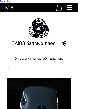
Trustpilot
САЮЗ баявых дзеянняў
У тваім кутку мы аб'ядналіся.