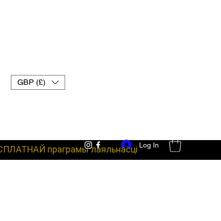
GBP (£)
Log In
СПЛАТНАЙ праграмы лаяльнасці
баявое абсталяванне пальчаткі для муай-тай