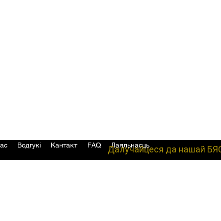
ас
Водгукі
Кантакт
FAQ
Лаяльнасць
Далучайцеся да нашай БЯ