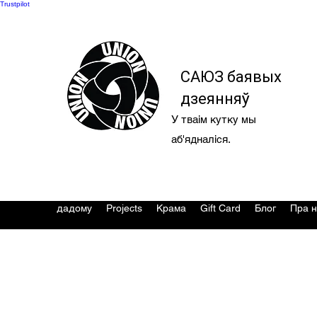
Trustpilot
САЮЗ баявых
дзеянняў
У тваім кутку мы
аб'ядналіся.
дадому
Projects
Крама
Gift Card
Блог
Пра н