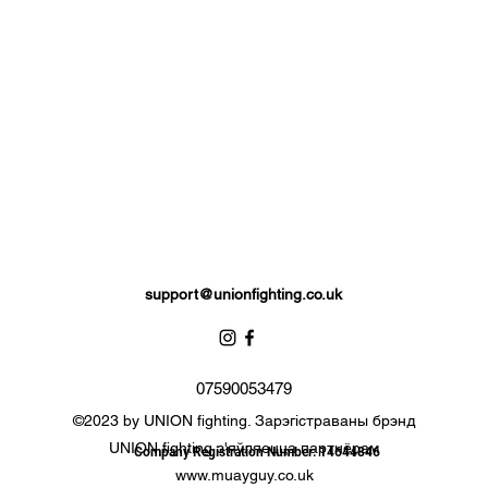
support@unionfighting.co.uk
07590053479
©2023 by UNION fighting. Зарэгістраваны брэнд
UNION fighting з'яўляецца партнёрам
Company Registration Number: 14644846
www.muayguy.co.uk