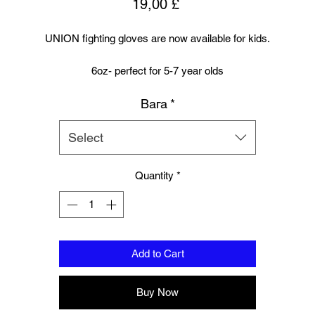
Price
19,00 £
UNION fighting gloves are now available for kids.
6oz- perfect for 5-7 year olds
Вага
*
8oz perfect for young teens or starter size for women.
Suitable for training and sparring
Select
Synthetic leather
Beautifully padded
Quantity
*
Woven Branding to
Palm, wrist and finger tips.
Add to Cart
Buy Now