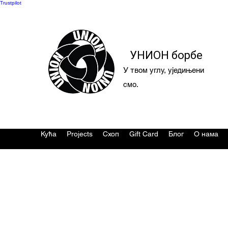
Trustpilot
УНИОН борбе
У твом углу, уједињени
смо.
Кућа
Projects
Схоп
Gift Card
Блог
О нама