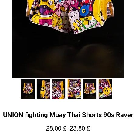
UNION fighting Muay Thai Shorts 90s Raver
Regular
Sale
 28,00 £ 
23,80 £