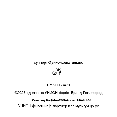
суппорт@унионфигхтинг.цо.
ук
07590053479
©2023 од стране УНИОН борбе. Бранд Регистеред
Традемарк
Company Registration Number: 14644846
УНИОН фигхтинг је партнер ввв.муаигуи.цо.ук