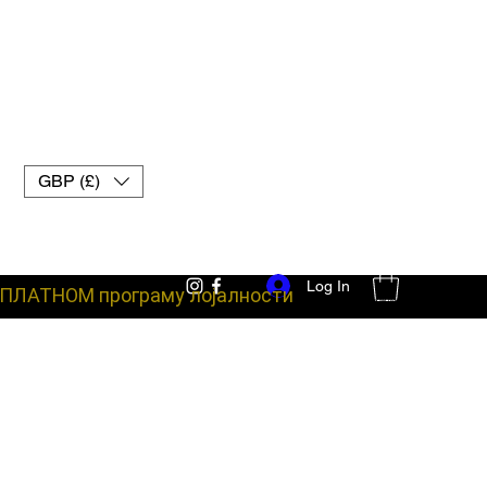
GBP (£)
Log In
ПЛАТНОМ програму лојалности
борбена опрема ук муаи тхаи рукавице