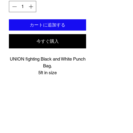
カートに追加する
今すぐ購入
UNION fighting Black and White Punch
Bag.
5ft in size
Resilient synthetic leather built to take a
beating.
Heavy duty straps with metal loops, this
can be hung either on your own wall
mounted or freestanding bracket/stand.
The bag will be delivered to you unfilled,
you will need to fill it yourself with your
chosen material.