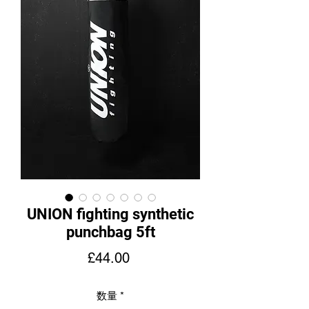
UNION fighting synthetic
punchbag 5ft
価
£44.00
格
数量
*