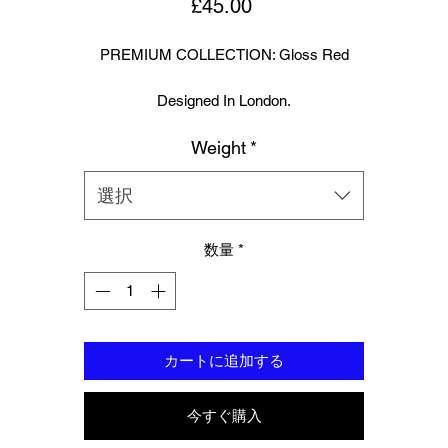
価
£45.00
格
PREMIUM COLLECTION: Gloss Red
Designed In London.
Weight
*
Hand made finest Guinean cowhide leather with 8.5mm thickness fo
extra durability.
選択
ecifically designed for sparring and heavy bag work because of its h
density multi layer foam core.
数量
*
Printed with special Azo free inks on fists, straps and wrist areas.
nside soft moisture control lining to keep your hand, protected, snug a
comfortable.
カートに追加する
signed to provide a glove like fit so the hand stays flush with the glo
今すぐ購入
Extra padding to protect against injury, attached thumb support.