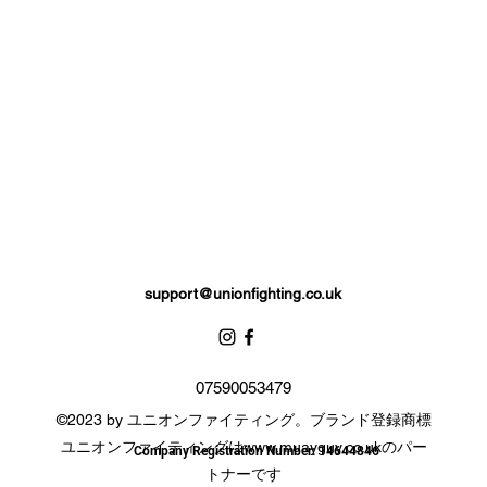
Complete with branded storage bag.
support@unionfighting.co.uk
07590053479
©2023 by ユニオンファイティング。ブランド登録商標
ユニオンファイティングは
www.muayguy.co.uk
のパー
Company Registration Number: 14644846
トナーです