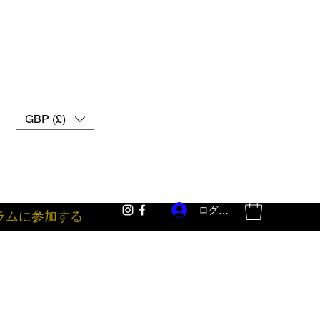
GBP (£)
ログイン
ラムに参加する
格闘技 英国 ムエタイ グローブ