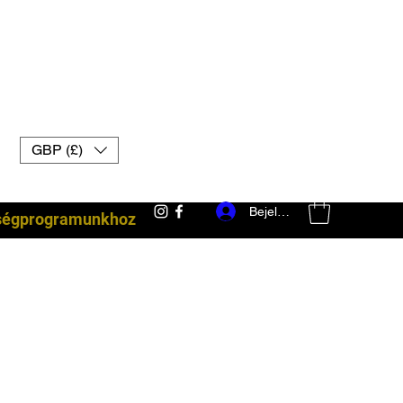
GBP (£)
Bejelentkezés
ségprogramunkhoz
harci felszerelés uk muay thai kesztyű