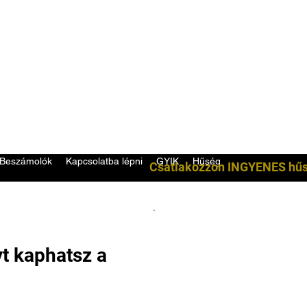
Beszámolók
Kapcsolatba lépni
GYIK
Hűség
Csatlakozzon INGYENES hű
 kaphatsz a