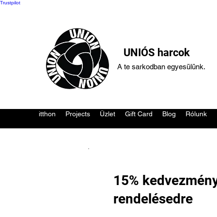
Trustpilot
UNIÓS harcok
A te sarkodban egyesülünk.
itthon
Projects
Üzlet
Gift Card
Blog
Rólunk
15% kedvezményt
rendelésedre