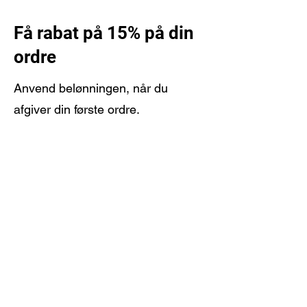
Få rabat på 15% på din
ordre
Anvend belønningen, når du
afgiver din første ordre.
Få belønning
support@unionfighting.co.uk
07590053479
©2023 af UNION fighting. Mærkeregistreret varemærke