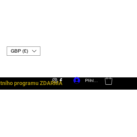
GBP (£)
Přihlásit se
ostního programu ZDARMA
bojové vybavení uk muay thai rukavice