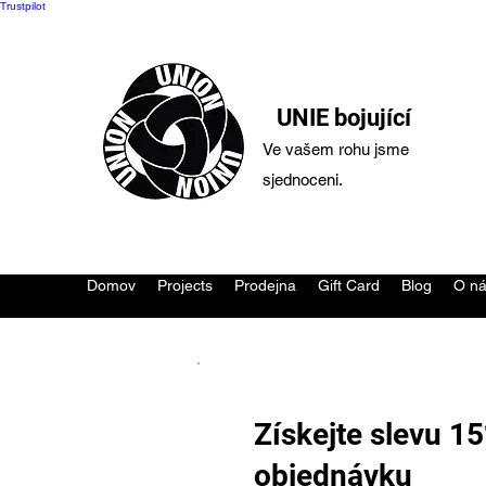
Trustpilot
UNIE bojující
Ve vašem rohu jsme
sjednoceni.
Domov
Projects
Prodejna
Gift Card
Blog
O n
Získejte slevu 1
objednávku